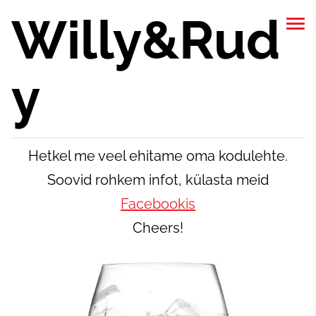
Willy&Rud
y
Hetkel me veel ehitame oma kodulehte.
Soovid rohkem infot, külasta meid
Facebookis
Cheers!